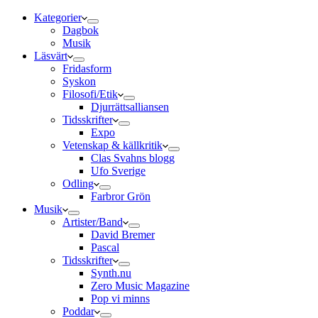
Kategorier
Dagbok
Musik
Läsvärt
Fridasform
Syskon
Filosofi/Etik
Djurrättsalliansen
Tidsskrifter
Expo
Vetenskap & källkritik
Clas Svahns blogg
Ufo Sverige
Odling
Farbror Grön
Musik
Artister/Band
David Bremer
Pascal
Tidsskrifter
Synth.nu
Zero Music Magazine
Pop vi minns
Poddar