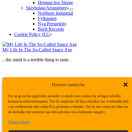
Hemma hos Strage
Skivbolag/Arrangörer
Northern Industrial
Fylkingen
Nya Perspektiv
Börft Records
Cookie Policy (EU)
My Life In The So-Called Space Age
...the mind is a terrible thing to taste.
Sök
Hantera samtycke
Meny
För att ge en bra upplevelse använder vi teknik som cookies för att lagra och/eller
Logga in
komma åt enhetsinformation. När du samtycker till dessa tekniker kan vi behandla data
som surfbeteende eller unika ID:n på denna webbplats. Om du inte samtycker eller om
du återkallar ditt samtycke kan detta påverka vissa funktioner negativt.
Användarnamn eller e-postadress
Hantera tjänster
Lösenord