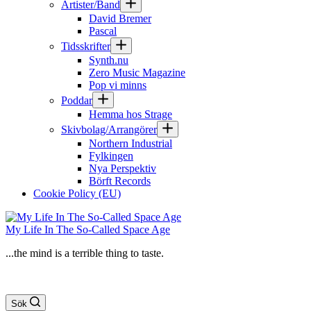
Artister/Band
David Bremer
Pascal
Tidsskrifter
Synth.nu
Zero Music Magazine
Pop vi minns
Poddar
Hemma hos Strage
Skivbolag/Arrangörer
Northern Industrial
Fylkingen
Nya Perspektiv
Börft Records
Cookie Policy (EU)
My Life In The So-Called Space Age
...the mind is a terrible thing to taste.
Sök