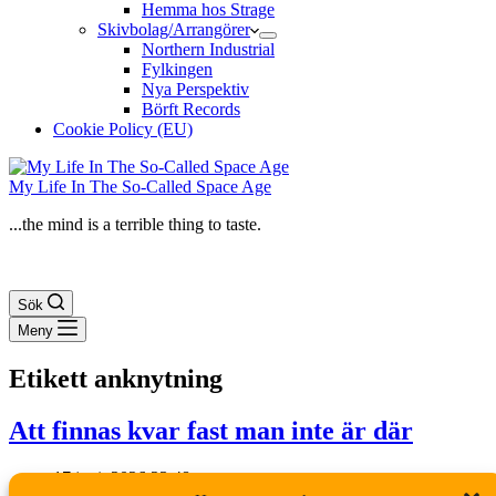
Hemma hos Strage
Skivbolag/Arrangörer
Northern Industrial
Fylkingen
Nya Perspektiv
Börft Records
Cookie Policy (EU)
My Life In The So-Called Space Age
...the mind is a terrible thing to taste.
Sök
Meny
Etikett
anknytning
Att finnas kvar fast man inte är där
17 juni, 2026 23:48