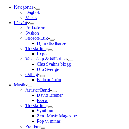
Kategorier
Dagbok
Musik
Läsvärt
Fridasform
Syskon
Filosofi/Etik
Djurrättsalliansen
Tidsskrifter
Expo
Vetenskap & källkritik
Clas Svahns blogg
Ufo Sverige
Odling
Farbror Grön
Musik
Artister/Band
David Bremer
Pascal
Tidsskrifter
Synth.nu
Zero Music Magazine
Pop vi minns
Poddar