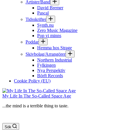
Artister/Band
David Bremer
Pascal
Tidsskrifter
Synth.nu
Zero Music Magazine
Pop vi minns
Poddar
Hemma hos Strage
Skivbolag/Arrangörer
Northern Industrial
Fylkingen
Nya Perspektiv
Börft Records
Cookie Policy (EU)
My Life In The So-Called Space Age
...the mind is a terrible thing to taste.
Sök