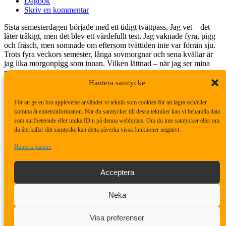
Dagbok
Skriv en kommentar
Sista semesterdagen började med ett tidigt tvättpass. Jag vet – det
låter tråkigt, men det blev ett värdefullt test. Jag vaknade fyra, pigg
och fräsch, men somnade om eftersom tvättiden inte var förrän sju.
Trots fyra veckors semester, långa sovmorgnar och sena kvällar är
jag lika morgonpigg som innan. Vilken lättnad – när jag ser mina
morgontrötta kollegor är det inget jag avundas.
Hantera samtycke
För att ge en bra upplevelse använder vi teknik som cookies för att lagra och/eller
P ville spela spel innan han gick iväg. Vi hann med Tre i rad,
komma åt enhetsinformation. När du samtycker till dessa tekniker kan vi behandla data
Plockepinn, Pokémon Battle Academy och Kluster. Det är roligt att
som surfbeteende eller unika ID:n på denna webbplats. Om du inte samtycker eller om
se hans utveckling. Tidigare ville han vinna till varje pris, men nu
du återkallar ditt samtycke kan detta påverka vissa funktioner negativt.
bjuder han på sig själv för att dra ut på tiden tillsammans. I Pokémon
drog han ut på striderna, och i Kluster gjorde han sig till för att
Hantera tjänster
förlänga spelet när han ledde stort. Det är en fin gest – ett tecken på
att vi har det bra tillsammans.
Acceptera
Vi gick via kiosken för att köpa en dricka. De här stunderna och
Neka
samtalen är så värdefulla.
Visa preferenser
Fyra veckor ihop – och alltid lika jobbigt när han går.