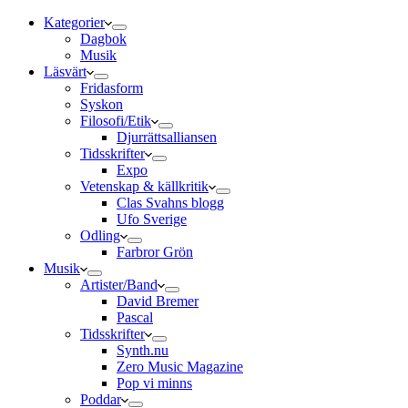
Kategorier
Dagbok
Musik
Läsvärt
Fridasform
Syskon
Filosofi/Etik
Djurrättsalliansen
Tidsskrifter
Expo
Vetenskap & källkritik
Clas Svahns blogg
Ufo Sverige
Odling
Farbror Grön
Musik
Artister/Band
David Bremer
Pascal
Tidsskrifter
Synth.nu
Zero Music Magazine
Pop vi minns
Poddar