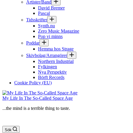
Artister/Band
David Bremer
Pascal
Tidsskrifter
Synth.nu
Zero Music Magazine
Pop vi minns
Poddar
Hemma hos Strage
Skivbolag/Arrangörer
Northern Industrial
Fylkingen
Nya Perspektiv
Börft Records
Cookie Policy (EU)
My Life In The So-Called Space Age
...the mind is a terrible thing to taste.
Sök