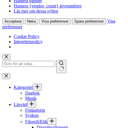
Hantera tjänster
Hantera {vendor_count}-leverantörer
Läs mer om dessa syften
Visa
Acceptera
Neka
Visa preferenser
Spara preferenser
preferenser
Cookie Policy
Integritetspolicy
Hoppa
till
innehåll
Inga
resultat
Kategorier
Dagbok
Musik
Läsvärt
Fridasform
Syskon
Filosofi/Etik
Djurrättsalliansen