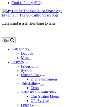
Cookie Policy (EU)
My Life In The So-Called Space Age
...the mind is a terrible thing to taste.
Sök
Kategorier
Dagbok
Musik
Läsvärt
Fridasform
Syskon
Filosofi/Etik
Djurrättsalliansen
Tidsskrifter
Expo
Vetenskap & källkritik
Clas Svahns blogg
Ufo Sverige
Odling