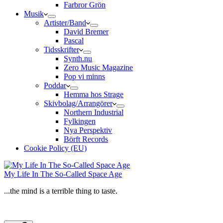
Farbror Grön
Musik
Artister/Band
David Bremer
Pascal
Tidsskrifter
Synth.nu
Zero Music Magazine
Pop vi minns
Poddar
Hemma hos Strage
Skivbolag/Arrangörer
Northern Industrial
Fylkingen
Nya Perspektiv
Börft Records
Cookie Policy (EU)
My Life In The So-Called Space Age
...the mind is a terrible thing to taste.