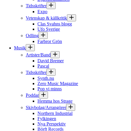
Tidsskrifter
Expo
Vetenskap & källkritik
Clas Svahns blogg
Ufo Sverige
Odling
Farbror Grön
Musik
Artister/Band
David Bremer
Pascal
Tidsskrifter
Synth.nu
Zero Music Magazine
Pop vi minns
Poddar
Hemma hos Strage
Skivbolag/Arrangörer
Northern Industrial
Fylkingen
Nya Perspektiv
Börft Records