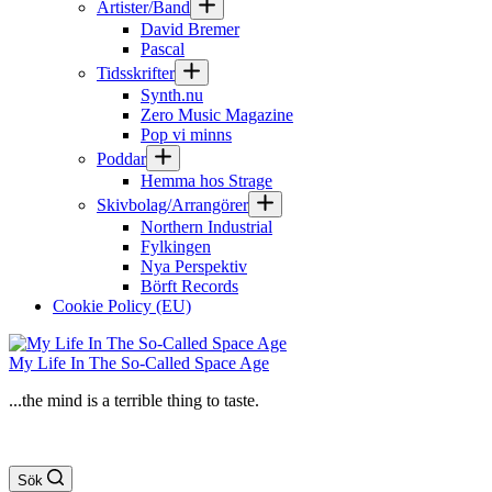
Artister/Band
David Bremer
Pascal
Tidsskrifter
Synth.nu
Zero Music Magazine
Pop vi minns
Poddar
Hemma hos Strage
Skivbolag/Arrangörer
Northern Industrial
Fylkingen
Nya Perspektiv
Börft Records
Cookie Policy (EU)
My Life In The So-Called Space Age
...the mind is a terrible thing to taste.
Sök