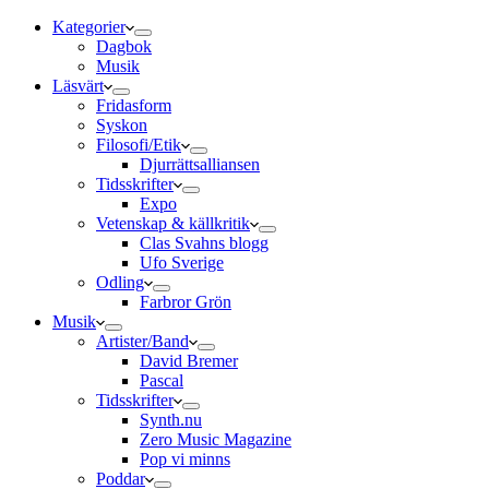
Kategorier
Dagbok
Musik
Läsvärt
Fridasform
Syskon
Filosofi/Etik
Djurrättsalliansen
Tidsskrifter
Expo
Vetenskap & källkritik
Clas Svahns blogg
Ufo Sverige
Odling
Farbror Grön
Musik
Artister/Band
David Bremer
Pascal
Tidsskrifter
Synth.nu
Zero Music Magazine
Pop vi minns
Poddar