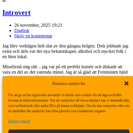
år.
Introvert
26 november, 2025 19:21
Dagbok
Skriv en kommentar
Jag blev verkligen helt slut av den gångna helgen. Dels jobbade jag
extra och dels var det nya bekantskaper, alkohol och mycket folk i
en liten lokal.
Missförstå mig rätt – jag var på ett perfekt humör och älskade att
vara en del av det varenda minut. Jag är så glad att Feministen bjöd
in mig och att jag fick en helkväll – det gjorde min helg.
Hantera samtycke
Problemet är dagen efter, dagarna efter, eller
För att ge en bra upplevelse använder vi teknik som cookies för att lagra och/eller
veckan efter.
komma åt enhetsinformation. När du samtycker till dessa tekniker kan vi behandla data
som surfbeteende eller unika ID:n på denna webbplats. Om du inte samtycker eller om
du återkallar ditt samtycke kan detta påverka vissa funktioner negativt.
Problemet är dagen efter, dagarna efter, eller veckan efter. Jag går till
Hantera tjänster
jobbet, gör det jag ska och säkert mer än så, men privat är det säng-
och viloläge i en vecka. Det är onsdag kväll och jag har knappt suttit