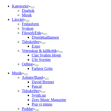
Kategorier
Dagbok
Musik
Läsvärt
Fridasform
Syskon
Filosofi/Etik
Djurrättsalliansen
Tidsskrifter
Expo
Vetenskap & källkritik
Clas Svahns blogg
Ufo Sverige
Odling
Farbror Grön
Musik
Artister/Band
David Bremer
Pascal
Tidsskrifter
Synth.nu
Zero Music Magazine
Pop vi minns
Poddar