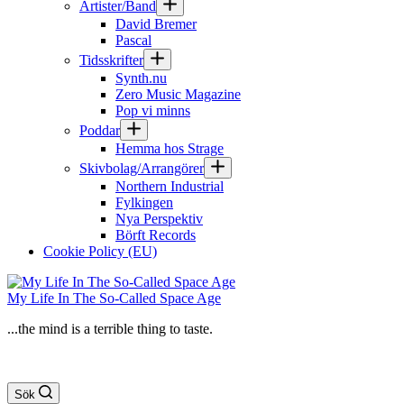
Artister/Band
David Bremer
Pascal
Tidsskrifter
Synth.nu
Zero Music Magazine
Pop vi minns
Poddar
Hemma hos Strage
Skivbolag/Arrangörer
Northern Industrial
Fylkingen
Nya Perspektiv
Börft Records
Cookie Policy (EU)
My Life In The So-Called Space Age
...the mind is a terrible thing to taste.
Sök