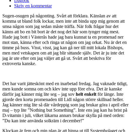
Dagbok
Skriv en kommentar
Sugen-osugen på någonting. Svårt att förklara. Känslan av att
komma ut bland folk lockar, men inte att binda upp mig genom att
smsa någon som jag sedan måste träffa. När folk frågar hur det
känns att bo en bit bort är det nog det här som tynger mig mest.
Hade jag bott i Västerås hade jag bara kunnat ta en promenad ner
mot stan, känna efter och ringa ut någon om jag orkat. Nu är det en
timme på buss. Visst, visst, jag kan gå ner till mitt lokala Bishops,
men med vetskapen om att jag blir sittande själv. Det är ju inte det
jag är ute efter om jag väljer att gå ut. Svårt att beskriva för
extroverta kanske.
Det har varit jätteskönt med en inarbetad fredag. Jag vaknade tidigt,
men kunde somna om och klev inte upp före elva. Det är kanske
därför jag känner mig lite seg – jag sov
helt enkelt
för länge. Inte
gjorde den korta promenaden till Lidl någon större skillnad heller.
Jag känner mig lite så där vårdeppig som jag brukar göra i april eller
maj – typ lite ”Nothing but Something”. Inte ens jag kan ha brist på
D-vitamin i juli, vilket läkarna annars brukar skylla på med orden:
”Du kan inte använda solkräm i december!”
Klockan är fem och min plan är att hinna ut till Systembolaget och