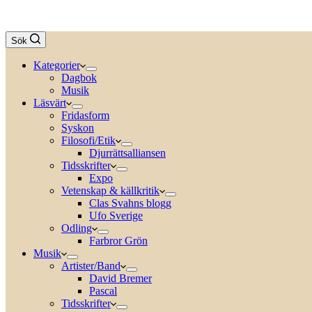
Sök
Kategorier
Dagbok
Musik
Läsvärt
Fridasform
Syskon
Filosofi/Etik
Djurrättsalliansen
Tidsskrifter
Expo
Vetenskap & källkritik
Clas Svahns blogg
Ufo Sverige
Odling
Farbror Grön
Musik
Artister/Band
David Bremer
Pascal
Tidsskrifter