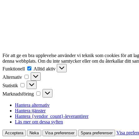
För att ge en bra upplevelse använder vi teknik som cookies för att l
denna webbplats. Om du inte samtycker eller om du återkallar ditt sam
Funktionell
Funktionell
Alltid aktiv
Alternativ
Alternativ
Statistik
Statistik
Marknadsföring
Marknadsföring
Hantera alternativ
Hantera tjänster
Hantera {vendor_count}-leverantörer
Läs mer om dessa syften
Visa prefer
Acceptera
Neka
Visa preferenser
Spara preferenser