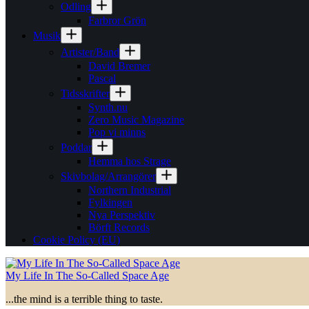
Odling
Farbror Grön
Musik
Artister/Band
David Bremer
Pascal
Tidsskrifter
Synth.nu
Zero Music Magazine
Pop vi minns
Poddar
Hemma hos Strage
Skivbolag/Arrangörer
Northern Industrial
Fylkingen
Nya Perspektiv
Börft Records
Cookie Policy (EU)
My Life In The So-Called Space Age
...the mind is a terrible thing to taste.