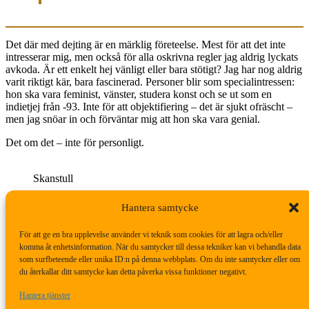
Det där med dejting är en märklig företeelse. Mest för att det inte
intresserar mig, men också för alla oskrivna regler jag aldrig lyckats
avkoda. Är ett enkelt hej vänligt eller bara stötigt? Jag har nog aldrig
varit riktigt kär, bara fascinerad. Personer blir som specialintressen:
hon ska vara feminist, vänster, studera konst och se ut som en
indietjej från -93. Inte för att objektifiering – det är sjukt ofräscht –
men jag snöar in och förväntar mig att hon ska vara genial.
Det om det – inte för personligt.
Skanstull
Promenerade från Skanstull till Kungsgatan för att döda några
Hantera samtycke
timmar och bara koppla bort världen lite grann. Köpte presenter på
Akademi­bokhandeln, grillkorgar på Ikea och kläder till kidsen från
För att ge en bra upplevelse använder vi teknik som cookies för att lagra och/eller
Lager 157. När man bor i ingenstans är det så skönt att kunna
komma åt enhetsinformation. När du samtycker till dessa tekniker kan vi behandla data
promenera i en stad som aldrig tar slut.
som surfbeteende eller unika ID:n på denna webbplats. Om du inte samtycker eller om
du återkallar ditt samtycke kan detta påverka vissa funktioner negativt.
Kungsgatan
Hantera tjänster