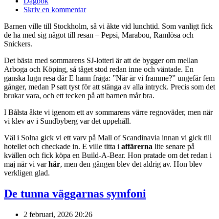
Dagbok
Skriv en kommentar
Barnen ville till Stockholm, så vi åkte vid lunchtid. Som vanligt fick
de ha med sig något till resan – Pepsi, Marabou, Ramlösa och
Snickers.
Det bästa med sommarens SJ-lotteri är att de bygger om mellan
Arboga och Köping, så tåget stod redan inne och väntade. En
ganska lugn resa där E hann fråga: ”När är vi framme?” ungefär fem
gånger, medan P satt tyst för att stänga av alla intryck. Precis som det
brukar vara, och ett tecken på att barnen mår bra.
I Bålsta åkte vi igenom ett av sommarens värre regnoväder, men när
vi klev av i Sundbyberg var det uppehåll.
Väl i Solna gick vi ett varv på Mall of Scandinavia innan vi gick till
hotellet och checkade in. E ville titta i
affärerna
lite senare på
kvällen och fick köpa en Build-A-Bear. Hon pratade om det redan i
maj när vi var
här
, men den gången blev det aldrig av. Hon blev
verkligen glad.
De tunna väggarnas symfoni
2 februari, 2026 20:26