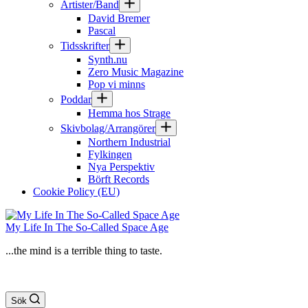
Artister/Band
David Bremer
Pascal
Tidsskrifter
Synth.nu
Zero Music Magazine
Pop vi minns
Poddar
Hemma hos Strage
Skivbolag/Arrangörer
Northern Industrial
Fylkingen
Nya Perspektiv
Börft Records
Cookie Policy (EU)
My Life In The So-Called Space Age
...the mind is a terrible thing to taste.
Sök