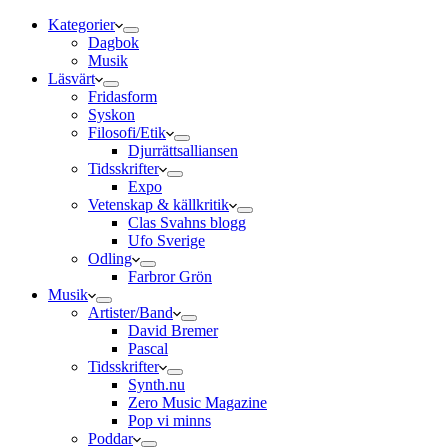
Kategorier
Dagbok
Musik
Läsvärt
Fridasform
Syskon
Filosofi/Etik
Djurrättsalliansen
Tidsskrifter
Expo
Vetenskap & källkritik
Clas Svahns blogg
Ufo Sverige
Odling
Farbror Grön
Musik
Artister/Band
David Bremer
Pascal
Tidsskrifter
Synth.nu
Zero Music Magazine
Pop vi minns
Poddar