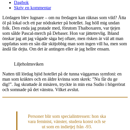
Dagbok
Skriv en kommentar
Lördagen blev lugnare – om nu fredagen kan räknas som vild? Åtta
öl på lokal och ett par nödraketer på hotellet. Jag höll mig undan
folk. Den enda jag pratade med, förutom Thaiboxaren, var tjejen
som sålde Pascal-merch på Debaser. Hon var jättetrevlig. Ibland
önskar jag att jag vågade säga hej oftare, men risken är väl att man
uppfattas som en sån där skitjobbig man som ingen vill ha, men som
ändå får dejta. Om det är antingen eller är jag hellre ensam.
Liljeholmsviken
Natten till lördag bjöd hotellet på de tunna väggarnas symfoni: en
man som kräktes och en äldre kvinna som skrek: ”Nu får du ge
dig!”. Jag skrattade åt misären, tryckte in min ena Sudio i högerörat
och somnade på det vänstra. Vilket avslut.
Personer blir som special­intressen: hon ska
vara feminist, vänster, studera konst och se
ut som en indietjej från -93.