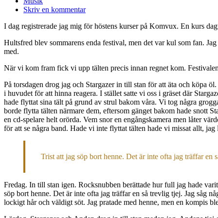
Musik
Skriv en kommentar
I dag registrerade jag mig för höstens kurser på Komvux. En kurs dagti
Hultsfred blev sommarens enda festival, men det var kul som fan. Jag
med.
När vi kom fram fick vi upp tälten precis innan regnet kom. Festivalen
På torsdagen drog jag och Stargazer in till stan för att äta och köpa öl
i huvudet för att hinna reagera. I stället satte vi oss i gräset där Star
hade flyttat sina tält på grund av strul bakom våra. Vi tog några grogg
borde flytta tälten närmare dem, eftersom gänget bakom hade snott Sta
en cd-spelare helt orörda. Vem snor en engångskamera men låter värd
för att se några band. Hade vi inte flyttat tälten hade vi missat allt, jag 
Trist att jag söp bort henne. Det är inte ofta jag träffar en så
Fredag. In till stan igen. Rocksnubben berättade hur full jag hade varit
söp bort henne. Det är inte ofta jag träffar en så trevlig tjej. Jag så
lockigt hår och väldigt söt. Jag pratade med henne, men en kompis blev