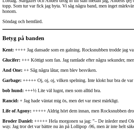
Lördag. Stargazer och Anden drog in till stan medan jag, Andens tjej 
topp. Som tur var fick jag byta. Vi såg några band, men inget märkvärd
honom.
Söndag och hemfärd.
Betyg på banden
Kent:
++++ Jag dansade som en galning. Rocksnubben trodde jag var to
Glucifer:
+++ Köttigt som fan. Jag ramlade efter några sekunder, men
And One:
++ Såg några låtar, men blev besviken.
Garbage:
+++++ Oj, oj, oj, vilken spelning. Inte klokt hur bra de var
bob hund:
+++½ Lite väl lugnt, men som alltid bra.
Rancid:
+ Jag hade väntat mig ös, men det var mest märkligt.
Life of Agony:
+++++ Aldrig hört dem innan, men Rocksnubben drog m
Broder Daniel:
+++++ Hela morgonen sa jag: ”– De inleder med Old in j
way.
Jag tror det var bättre nu än på Lollipop -96, men är inte helt säke