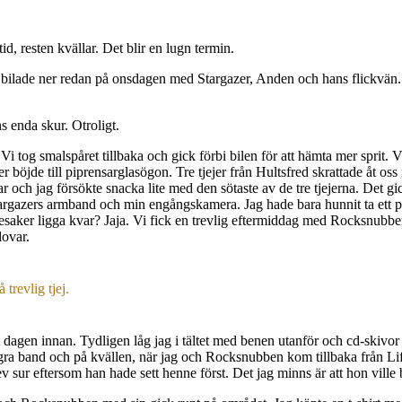
d, resten kvällar. Det blir en lugn termin.
 bilade ner redan på onsdagen med Stargazer, Anden och hans flickvän. 
s enda skur. Otroligt.
. Vi tog smalspåret tillbaka och gick förbi bilen för att hämta mer sprit. 
gazer böjde till piprensarglasögon. Tre tjejer från Hultsfred skrattade åt 
ar och jag försökte snacka lite med den sötaste av de tre tjejerna. Det g
rgazers armband och min engångskamera. Jag hade bara hunnit ta ett par
esaker ligga kvar? Jaja. Vi fick en trevlig eftermiddag med Rocksnubbe
lovar.
 trevlig tjej.
 dagen innan. Tydligen låg jag i tältet med benen utanför och cd-skivor s
g några band och på kvällen, när jag och Rocksnubben kom tillbaka från Li
 sur eftersom han hade sett henne först. Det jag minns är att hon ville 