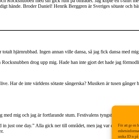
och Rocksnubben med sin gick runt på området. Jag köpte en t-shirt med 
igt hände. Broder Daniel! Henrik Berggren är Sveriges sötaste och bästa 
talt hjärnrubbad. Ingen annan ville dansa, så jag fick dansa med mig 
 Rocksnubben drog upp mig. Hade han inte gjort det hade jag förmodli
 live. Har de inte världens sötaste sångerska? Musiken är tusen gånger bä
ed mig och jag är fortfarande stum. Festivalens tyngsta konsert?
ust one day.” Alla gick ner till området, men jag var den enda som titt
För att ge en 
r.
enhetsinformat
unika ID:n på 