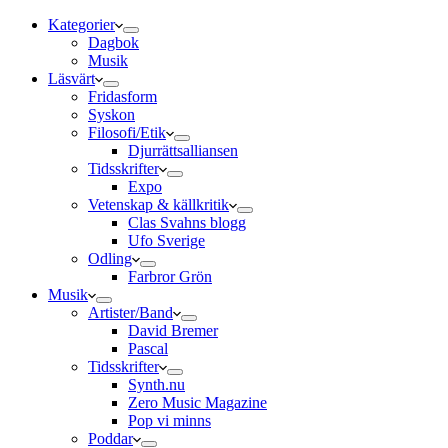
Kategorier
Dagbok
Musik
Läsvärt
Fridasform
Syskon
Filosofi/Etik
Djurrättsalliansen
Tidsskrifter
Expo
Vetenskap & källkritik
Clas Svahns blogg
Ufo Sverige
Odling
Farbror Grön
Musik
Artister/Band
David Bremer
Pascal
Tidsskrifter
Synth.nu
Zero Music Magazine
Pop vi minns
Poddar