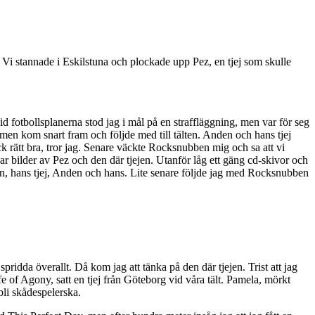
Vi stannade i Eskilstuna och plockade upp Pez, en tjej som skulle
Vid fotbollsplanerna stod jag i mål på en straffläggning, men var för seg
oss men kom snart fram och följde med till tälten. Anden och hans tjej
ick rätt bra, tror jag. Senare väckte Rocksnubben mig och sa att vi
 bilder av Pez och den där tjejen. Utanför låg ett gäng cd-skivor och
n, hans tjej, Anden och hans. Lite senare följde jag med Rocksnubben
pridda överallt. Då kom jag att tänka på den där tjejen. Trist att jag
fe of Agony, satt en tjej från Göteborg vid våra tält. Pamela, mörkt
bli skådespelerska.