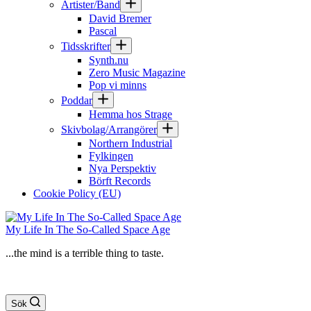
Artister/Band
David Bremer
Pascal
Tidsskrifter
Synth.nu
Zero Music Magazine
Pop vi minns
Poddar
Hemma hos Strage
Skivbolag/Arrangörer
Northern Industrial
Fylkingen
Nya Perspektiv
Börft Records
Cookie Policy (EU)
My Life In The So-Called Space Age
...the mind is a terrible thing to taste.
Sök