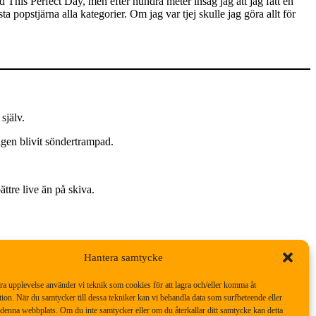
This Perfect Day, men efter hundra meter insåg jag att jag fått en
popstjärna alla kategorier. Om jag var tjej skulle jag göra allt för
själv.
gen blivit söndertrampad.
ttre live än på skiva.
Hantera samtycke
ade. De andra satte sig i ett öltält.
But I don’t mind, I’ll go my own
bra upplevelse använder vi teknik som cookies för att lagra och/eller komma åt
ion. När du samtycker till dessa tekniker kan vi behandla data som surfbeteende eller
denna webbplats. Om du inte samtycker eller om du återkallar ditt samtycke kan detta