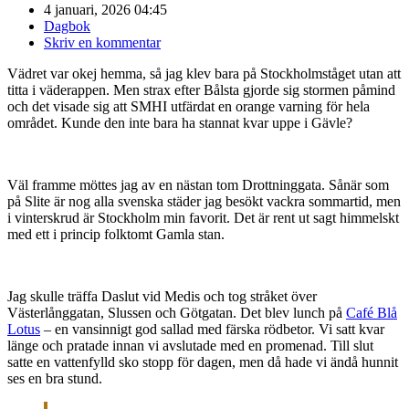
4 januari, 2026 04:45
Dagbok
Skriv en kommentar
Vädret var okej hemma, så jag klev bara på Stockholmståget utan att
titta i väderappen. Men strax efter Bålsta gjorde sig stormen påmind
och det visade sig att SMHI utfärdat en orange varning för hela
området. Kunde den inte bara ha stannat kvar uppe i Gävle?
Väl framme möttes jag av en nästan tom Drottninggata. Sånär som
på Slite är nog alla svenska städer jag besökt vackra sommartid, men
i vinterskrud är Stockholm min favorit. Det är rent ut sagt himmelskt
med ett i princip folktomt Gamla stan.
Jag skulle träffa Daslut vid Medis och tog stråket över
Västerlånggatan, Slussen och Götgatan. Det blev lunch på
Café Blå
Lotus
– en vansinnigt god sallad med färska rödbetor. Vi satt kvar
länge och pratade innan vi avslutade med en promenad. Till slut
satte en vattenfylld sko stopp för dagen, men då hade vi ändå hunnit
ses en bra stund.