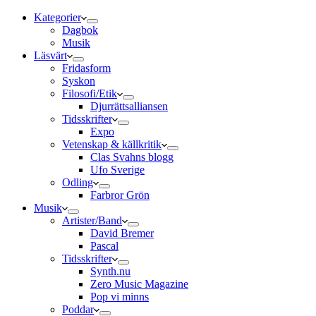
Kategorier
Dagbok
Musik
Läsvärt
Fridasform
Syskon
Filosofi/Etik
Djurrättsalliansen
Tidsskrifter
Expo
Vetenskap & källkritik
Clas Svahns blogg
Ufo Sverige
Odling
Farbror Grön
Musik
Artister/Band
David Bremer
Pascal
Tidsskrifter
Synth.nu
Zero Music Magazine
Pop vi minns
Poddar