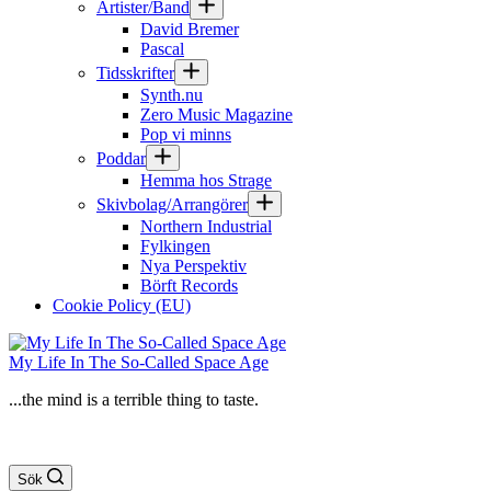
Artister/Band
David Bremer
Pascal
Tidsskrifter
Synth.nu
Zero Music Magazine
Pop vi minns
Poddar
Hemma hos Strage
Skivbolag/Arrangörer
Northern Industrial
Fylkingen
Nya Perspektiv
Börft Records
Cookie Policy (EU)
My Life In The So-Called Space Age
...the mind is a terrible thing to taste.
Sök