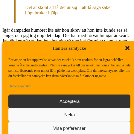
Det är skönt att få det ur sig – att få säga saker
högt brukar hjälpa.
Igår dämpades humöret lite när hon skrev att hon inte kunde ses så
länge, och jag tog upp det idag. Det här med förväntningar är svårt.
Jag tänker ofta att jag inte betyder så mycket för mina vänner, men
när vi väl ses vet jag ju att det är ömsesidigt. Det är skönt att få det
Hantera samtycke
ur sig – att få säga saker högt brukar hjälpa.
För att ge en bra upplevelse använder vi teknik som cookies för att lagra och/eller
Jag hann också prata om min egen resa och att jag ibland tyckt mig
komma åt enhetsinformation. När du samtycker till dessa tekniker kan vi behandla data
höra hennes kritiska röst. Men nu när vi faktiskt pratade var hon
som surfbeteende eller unika ID:n på denna webbplats. Om du inte samtycker eller om
både inlyssnande, förstående och konstruktiv. Skönt – speciellt när
du återkallar ditt samtycke kan detta påverka vissa funktioner negativt.
det kommer från någon som henne.
Hantera tjänster
Planen var att sova över hos Thaiboxaren och gå på fest hos
Acceptera
Lidingötjejen, men det blev som det blev och jag åkte hemåt istället.
På tåget såg jag nya orangea varningar i flödet – det var nog lika bra
att jag åkte hem.
Neka
En jätteskön dag. Jag försökte att inte bli för intensiv i samtalen, och
Visa preferenser
det gick bra på det stora hela.