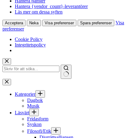
Hantera tjänster
Hantera {vendor_count}-leverantörer
Läs mer om dessa syften
Visa
Acceptera
Neka
Visa preferenser
Spara preferenser
preferenser
Cookie Policy
Integritetspolicy
Hoppa
till
innehåll
Inga
resultat
Kategorier
Dagbok
Musik
Läsvärt
Fridasform
Syskon
Filosofi/Etik
Djurrättsalliansen