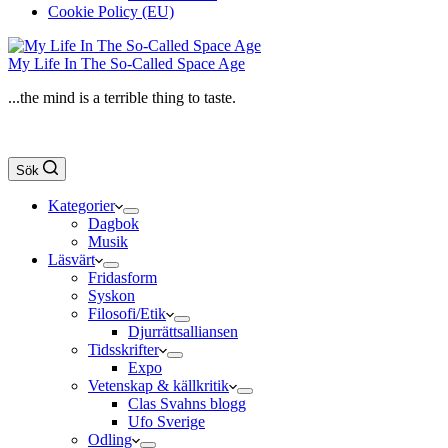
Cookie Policy (EU)
My Life In The So-Called Space Age
...the mind is a terrible thing to taste.
Sök
Kategorier
Dagbok
Musik
Läsvärt
Fridasform
Syskon
Filosofi/Etik
Djurrättsalliansen
Tidsskrifter
Expo
Vetenskap & källkritik
Clas Svahns blogg
Ufo Sverige
Odling