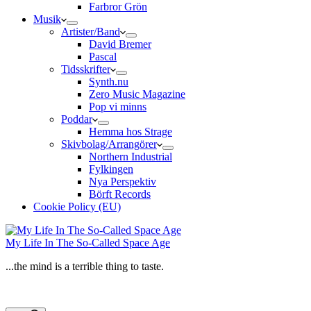
Farbror Grön
Musik
Artister/Band
David Bremer
Pascal
Tidsskrifter
Synth.nu
Zero Music Magazine
Pop vi minns
Poddar
Hemma hos Strage
Skivbolag/Arrangörer
Northern Industrial
Fylkingen
Nya Perspektiv
Börft Records
Cookie Policy (EU)
My Life In The So-Called Space Age
...the mind is a terrible thing to taste.