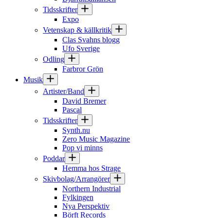
Tidsskrifter
Expo
Vetenskap & källkritik
Clas Svahns blogg
Ufo Sverige
Odling
Farbror Grön
Musik
Artister/Band
David Bremer
Pascal
Tidsskrifter
Synth.nu
Zero Music Magazine
Pop vi minns
Poddar
Hemma hos Strage
Skivbolag/Arrangörer
Northern Industrial
Fylkingen
Nya Perspektiv
Börft Records