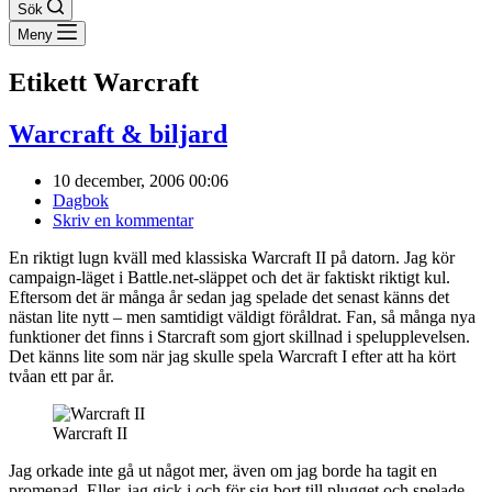
Sök
Meny
Etikett
Warcraft
Warcraft & biljard
10 december, 2006 00:06
Dagbok
Skriv en kommentar
En riktigt lugn kväll med klassiska Warcraft II på datorn. Jag kör
campaign-läget i Battle.net-släppet och det är faktiskt riktigt kul.
Eftersom det är många år sedan jag spelade det senast känns det
nästan lite nytt – men samtidigt väldigt föråldrat. Fan, så många nya
funktioner det finns i Starcraft som gjort skillnad i spelupplevelsen.
Det känns lite som när jag skulle spela Warcraft I efter att ha kört
tvåan ett par år.
Warcraft II
Jag orkade inte gå ut något mer, även om jag borde ha tagit en
promenad. Eller, jag gick i och för sig bort till plugget och spelade