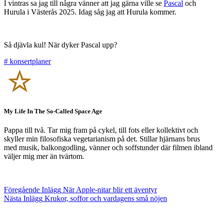
I vintras sa jag till några vänner att jag gärna ville se
Pascal
och
Hurula i Västerås 2025. Idag såg jag att Hurula kommer.
Så djävla kul! När dyker Pascal upp?
#
konsertplaner
My Life In The So-Called Space Age
Pappa till två. Tar mig fram på cykel, till fots eller kollektivt och
skyller min filosofiska vegetarianism på det. Stillar hjärnans brus
med musik, balkongodling, vänner och soffstunder där filmen ibland
väljer mig mer än tvärtom.
Föregående
Inlägg
När Apple-nitar blir ett äventyr
Nästa
Inlägg
Krukor, soffor och vardagens små nöjen