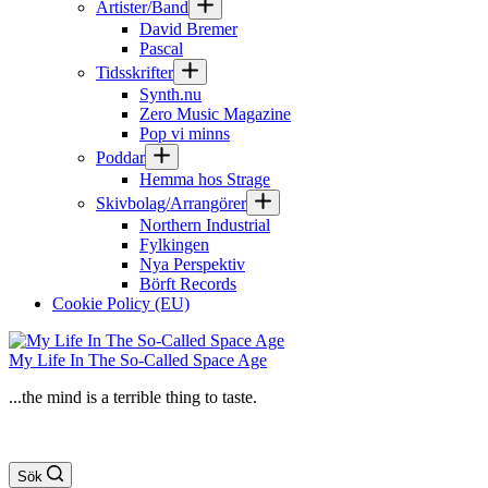
Artister/Band
David Bremer
Pascal
Tidsskrifter
Synth.nu
Zero Music Magazine
Pop vi minns
Poddar
Hemma hos Strage
Skivbolag/Arrangörer
Northern Industrial
Fylkingen
Nya Perspektiv
Börft Records
Cookie Policy (EU)
My Life In The So-Called Space Age
...the mind is a terrible thing to taste.
Sök