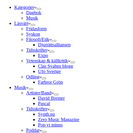
Kategorier
Dagbok
Musik
Läsvärt
Fridasform
Syskon
Filosofi/Etik
Djurrättsalliansen
Tidsskrifter
Expo
Vetenskap & källkritik
Clas Svahns blogg
Ufo Sverige
Odling
Farbror Grön
Musik
Artister/Band
David Bremer
Pascal
Tidsskrifter
Synth.nu
Zero Music Magazine
Pop vi minns
Poddar