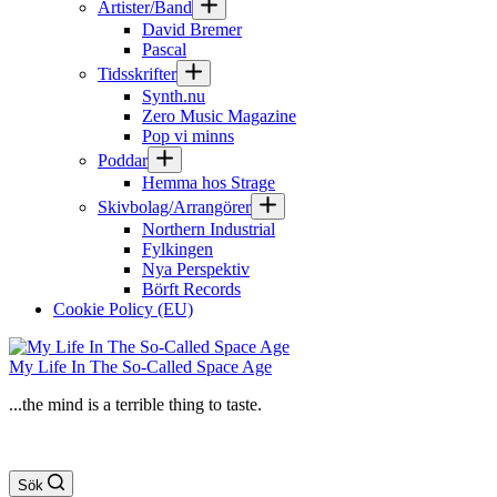
Artister/Band
David Bremer
Pascal
Tidsskrifter
Synth.nu
Zero Music Magazine
Pop vi minns
Poddar
Hemma hos Strage
Skivbolag/Arrangörer
Northern Industrial
Fylkingen
Nya Perspektiv
Börft Records
Cookie Policy (EU)
My Life In The So-Called Space Age
...the mind is a terrible thing to taste.
Sök