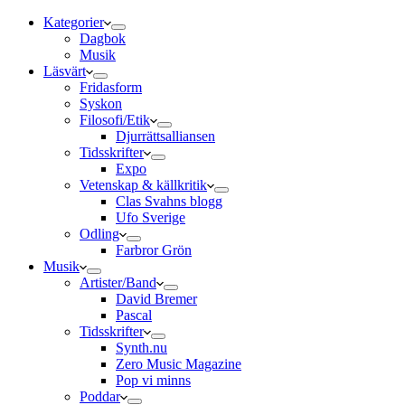
Kategorier
Dagbok
Musik
Läsvärt
Fridasform
Syskon
Filosofi/Etik
Djurrättsalliansen
Tidsskrifter
Expo
Vetenskap & källkritik
Clas Svahns blogg
Ufo Sverige
Odling
Farbror Grön
Musik
Artister/Band
David Bremer
Pascal
Tidsskrifter
Synth.nu
Zero Music Magazine
Pop vi minns
Poddar