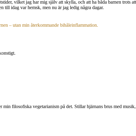
tider, vilket jag har mig själv att skylla, och att ha båda barnen trots 
 till idag var hemsk, men nu är jag ledig några dagar.
barnen – utan min återkommande bihåleinflammation.
konstigt.
yller min filosofiska vegetarianism på det. Stillar hjärnans brus med mus