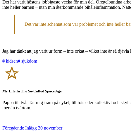
Det har varit höstens jobbigaste vecka för min del. Oregelbundna arbets
inte heller barnen – utan min återkommande bihåleinflammation. Natten
Det var inte schemat som var problemet och inte heller 
Jag har tänkt att jag varit ur form – inte orkat – vilket inte är så djävla 
#
kidsen
#
sjukdom
My Life In The So-Called Space Age
Pappa till två. Tar mig fram på cykel, till fots eller kollektivt och sk
mer än tvärtom.
Föregående
Inlägg
30 november