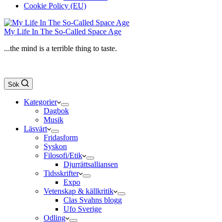
Cookie Policy (EU)
My Life In The So-Called Space Age
...the mind is a terrible thing to taste.
Sök
Kategorier
Dagbok
Musik
Läsvärt
Fridasform
Syskon
Filosofi/Etik
Djurrättsalliansen
Tidsskrifter
Expo
Vetenskap & källkritik
Clas Svahns blogg
Ufo Sverige
Odling