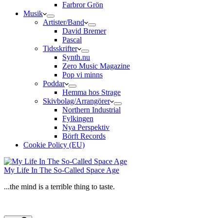
Farbror Grön
Musik
Artister/Band
David Bremer
Pascal
Tidsskrifter
Synth.nu
Zero Music Magazine
Pop vi minns
Poddar
Hemma hos Strage
Skivbolag/Arrangörer
Northern Industrial
Fylkingen
Nya Perspektiv
Börft Records
Cookie Policy (EU)
My Life In The So-Called Space Age
...the mind is a terrible thing to taste.