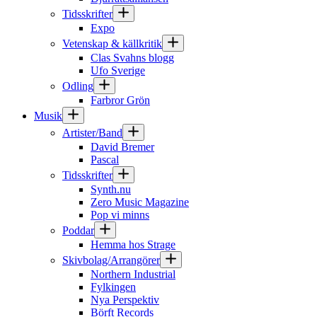
Tidsskrifter
Expo
Vetenskap & källkritik
Clas Svahns blogg
Ufo Sverige
Odling
Farbror Grön
Musik
Artister/Band
David Bremer
Pascal
Tidsskrifter
Synth.nu
Zero Music Magazine
Pop vi minns
Poddar
Hemma hos Strage
Skivbolag/Arrangörer
Northern Industrial
Fylkingen
Nya Perspektiv
Börft Records