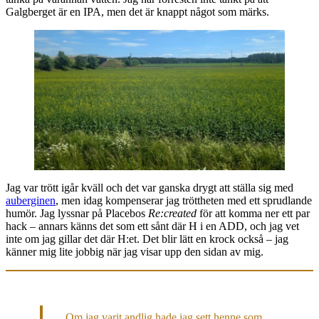
Galgberget är en IPA, men det är knappt något som märks.
Jag var trött igår kväll och det var ganska drygt att ställa sig med
auberginen
, men idag kompenserar jag tröttheten med ett sprudlande
humör. Jag lyssnar på Placebos
Re:created
för att komma ner ett par
hack – annars känns det som ett sånt där H i en ADD, och jag vet
inte om jag gillar det där H:et. Det blir lätt en krock också – jag
känner mig lite jobbig när jag visar upp den sidan av mig.
Om jag varit andlig hade jag sett henne som