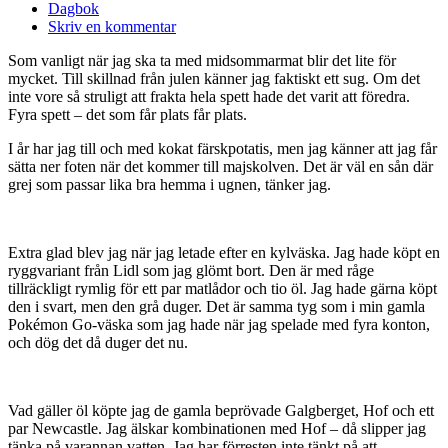
Dagbok
Skriv en kommentar
Som vanligt när jag ska ta med midsommarmat blir det lite för
mycket. Till skillnad från julen känner jag faktiskt ett sug. Om det
inte vore så struligt att frakta hela spett hade det varit att föredra.
Fyra spett – det som får plats får plats.
I år har jag till och med kokat färskpotatis, men jag känner att jag får
sätta ner foten när det kommer till majskolven. Det är väl en sån där
grej som passar lika bra hemma i ugnen, tänker jag.
Extra glad blev jag när jag letade efter en kylväska. Jag hade köpt en
ryggvariant från Lidl som jag glömt bort. Den är med råge
tillräckligt rymlig för ett par matlådor och tio öl. Jag hade gärna köpt
den i svart, men den grå duger. Det är samma tyg som i min gamla
Pokémon Go-väska som jag hade när jag spelade med fyra konton,
och dög det då duger det nu.
Vad gäller öl köpte jag de gamla beprövade Galgberget, Hof och ett
par Newcastle. Jag älskar kombinationen med Hof – då slipper jag
tänka på varannan vatten. Jag har förresten inte tänkt på att