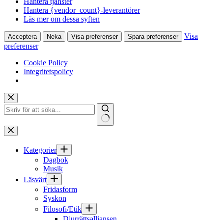
Hantera tjänster
Hantera {vendor_count}-leverantörer
Läs mer om dessa syften
Visa
Acceptera
Neka
Visa preferenser
Spara preferenser
preferenser
Cookie Policy
Integritetspolicy
Hoppa
till
innehåll
Inga
resultat
Kategorier
Dagbok
Musik
Läsvärt
Fridasform
Syskon
Filosofi/Etik
Djurrättsalliansen