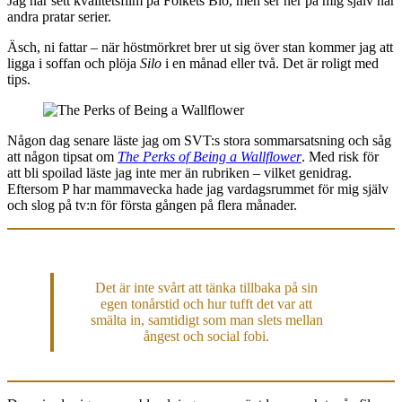
Jag har sett kvalitetsfilm på Folkets Bio, men ser ner på mig själv när
andra pratar serier.
Äsch, ni fattar – när höstmörkret brer ut sig över stan kommer jag att
ligga i soffan och plöja
Silo
i en månad eller två. Det är roligt med
tips.
Någon dag senare läste jag om SVT:s stora sommarsatsning och såg
att någon tipsat om
The Perks of Being a Wallflower
. Med risk för
att bli spoilad läste jag inte mer än rubriken – vilket genidrag.
Eftersom P har mammavecka hade jag vardagsrummet för mig själv
och slog på tv:n för första gången på flera månader.
Det är inte svårt att tänka tillbaka på sin
egen tonårstid och hur tufft det var att
smälta in, samtidigt som man slets mellan
ångest och social fobi.