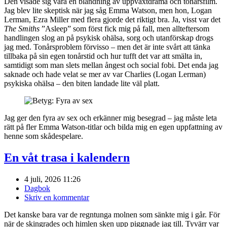
Den visade sig vara en blandning av uppväxtdrama och tonårsfilm.
Jag blev lite skeptisk när jag såg Emma Watson, men hon, Logan
Lerman, Ezra Miller med flera gjorde det riktigt bra. Ja, visst var det
The Smiths
”Asleep” som först fick mig på fall, men allteftersom
handlingen slog an på psykisk ohälsa, sorg och utanförskap drogs
jag med. Tonårsproblem förvisso – men det är inte svårt att tänka
tillbaka på sin egen tonårstid och hur tufft det var att smälta in,
samtidigt som man slets mellan ångest och social fobi. Det enda jag
saknade och hade velat se mer av var Charlies (Logan Lerman)
psykiska ohälsa – den biten landade lite väl platt.
Jag ger den fyra av sex och erkänner mig besegrad – jag måste leta
rätt på fler Emma Watson-titlar och bilda mig en egen uppfattning av
henne som skådespelare.
En våt trasa i kalendern
4 juli, 2026 11:26
Dagbok
Skriv en kommentar
Det kanske bara var de regntunga molnen som sänkte mig i går. För
när de skingrades och himlen sken upp piggnade jag till. Tyvärr var