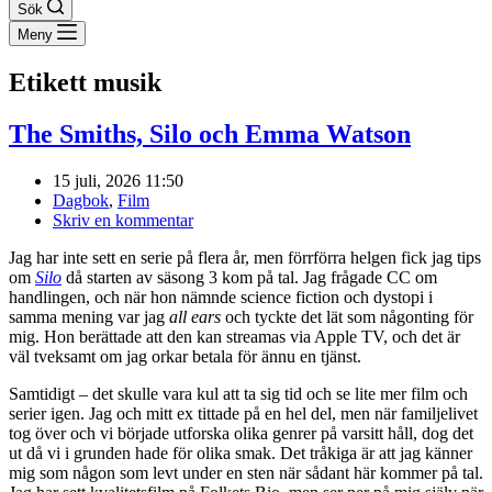
Sök
Meny
Etikett
musik
The Smiths, Silo och Emma Watson
15 juli, 2026 11:50
Dagbok
,
Film
Skriv en kommentar
Jag har inte sett en serie på flera år, men förrförra helgen fick jag tips
om
Silo
då starten av säsong 3 kom på tal. Jag frågade CC om
handlingen, och när hon nämnde science fiction och dystopi i
samma mening var jag
all ears
och tyckte det lät som någonting för
mig. Hon berättade att den kan streamas via Apple TV, och det är
väl tveksamt om jag orkar betala för ännu en tjänst.
Samtidigt – det skulle vara kul att ta sig tid och se lite mer film och
serier igen. Jag och mitt ex tittade på en hel del, men när familjelivet
tog över och vi började utforska olika genrer på varsitt håll, dog det
ut då vi i grunden hade för olika smak. Det tråkiga är att jag känner
mig som någon som levt under en sten när sådant här kommer på tal.