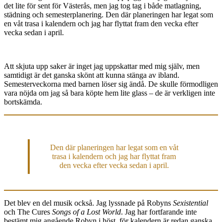
det lite för sent för Västerås, men jag tog tag i både matlagning,
städning och semesterplanering. Den där planeringen har legat som
en våt trasa i kalendern och jag har flyttat fram den vecka efter
vecka sedan i april.
Att skjuta upp saker är inget jag uppskattar med mig själv, men
samtidigt är det ganska skönt att kunna stänga av ibland.
Semesterveckorna med barnen löser sig ändå. De skulle förmodligen
vara nöjda om jag så bara köpte hem lite glass – de är verkligen inte
bortskämda.
Den där planeringen har legat som en våt
trasa i kalendern och jag har flyttat fram
den vecka efter vecka sedan i april.
Det blev en del musik också. Jag lyssnade på Robyns
Sexistential
och The Cures
Songs of a Lost World
. Jag har fortfarande inte
bestämt mig angående Robyn i höst, för kalendern är redan ganska