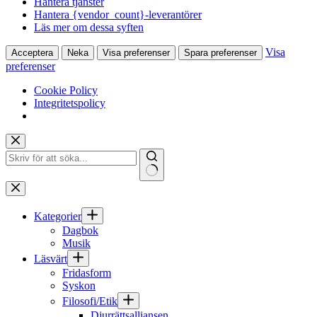
Hantera tjänster
Hantera {vendor_count}-leverantörer
Läs mer om dessa syften
Visa
Acceptera
Neka
Visa preferenser
Spara preferenser
preferenser
Cookie Policy
Integritetspolicy
Hoppa
till
innehåll
Inga
resultat
Kategorier
Dagbok
Musik
Läsvärt
Fridasform
Syskon
Filosofi/Etik
Djurrättsalliansen