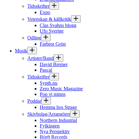
Tidsskrifter
Expo
Vetenskap & källkritik
Clas Svahns blogg
Ufo Sverige
Odling
Farbror Grön
Musik
Artister/Band
David Bremer
Pascal
Tidsskrifter
Synth.nu
Zero Music Magazine
Pop vi minns
Poddar
Hemma hos Strage
Skivbolag/Arrangörer
Northern Industrial
Fylkingen
Nya Perspektiv
Börft Records