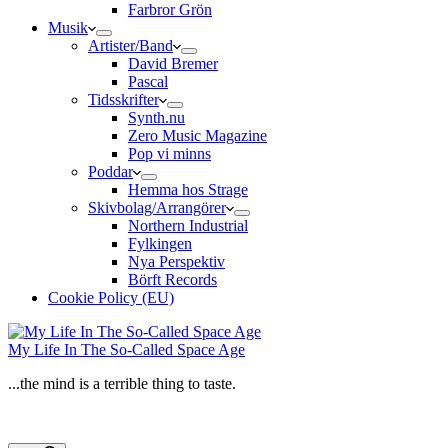
Farbror Grön
Musik
Artister/Band
David Bremer
Pascal
Tidsskrifter
Synth.nu
Zero Music Magazine
Pop vi minns
Poddar
Hemma hos Strage
Skivbolag/Arrangörer
Northern Industrial
Fylkingen
Nya Perspektiv
Börft Records
Cookie Policy (EU)
My Life In The So-Called Space Age
...the mind is a terrible thing to taste.