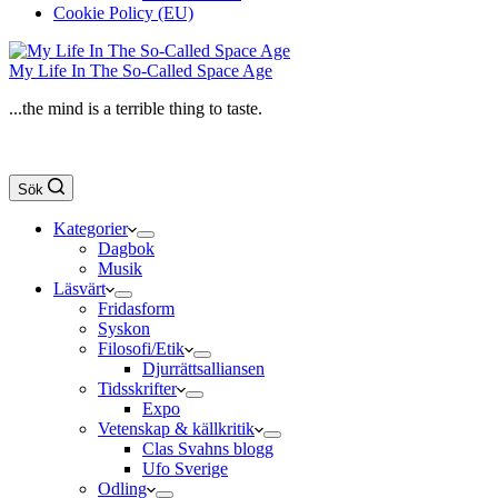
Cookie Policy (EU)
My Life In The So-Called Space Age
...the mind is a terrible thing to taste.
Sök
Kategorier
Dagbok
Musik
Läsvärt
Fridasform
Syskon
Filosofi/Etik
Djurrättsalliansen
Tidsskrifter
Expo
Vetenskap & källkritik
Clas Svahns blogg
Ufo Sverige
Odling