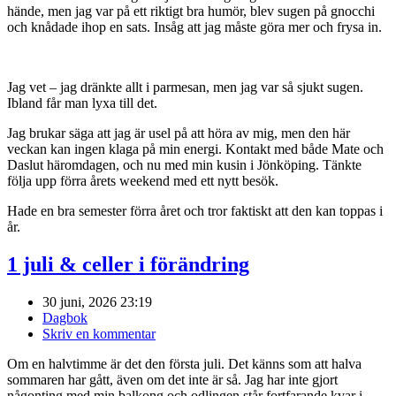
hände, men jag var på ett riktigt bra humör, blev sugen på gnocchi
och knådade ihop en sats. Insåg att jag måste göra mer och frysa in.
Jag vet – jag dränkte allt i parmesan, men jag var så sjukt sugen.
Ibland får man lyxa till det.
Jag brukar säga att jag är usel på att höra av mig, men den här
veckan kan ingen klaga på min energi. Kontakt med både Mate och
Daslut häromdagen, och nu med min kusin i Jönköping. Tänkte
följa upp förra årets weekend med ett nytt besök.
Hade en bra semester förra året och tror faktiskt att den kan toppas i
år.
1 juli & celler i förändring
30 juni, 2026 23:19
Dagbok
Skriv en kommentar
Om en halvtimme är det den första juli. Det känns som att halva
sommaren har gått, även om det inte är så. Jag har inte gjort
någonting med min balkong och odlingen står fortfarande kvar i