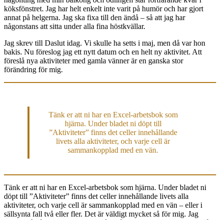
köksfönstret. Jag har helt enkelt inte varit på humör och har gjort
annat på helgerna. Jag ska fixa till den ändå – så att jag har
någonstans att sitta under alla fina höstkvällar.
Jag skrev till Daslut idag. Vi skulle ha setts i maj, men då var hon
bakis. Nu föreslog jag ett nytt datum och en helt ny aktivitet. Att
föreslå nya aktiviteter med gamla vänner är en ganska stor
förändring för mig.
Tänk er att ni har en Excel-arbetsbok som
hjärna. Under bladet ni döpt till
”Aktiviteter” finns det celler innehållande
livets alla aktiviteter, och varje cell är
sammankopplad med en vän.
Tänk er att ni har en Excel-arbetsbok som hjärna. Under bladet ni
döpt till ”Aktiviteter” finns det celler innehållande livets alla
aktiviteter, och varje cell är sammankopplad med en vän – eller i
sällsynta fall två eller fler. Det är väldigt mycket så för mig. Jag