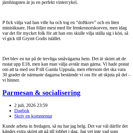
järnhingsten är ju en perfekt vintercykel.
P fick välja vad han ville ha och tog en ”doftkorv” och en liten
miniräknare. Han följer mest med för femkronorskorven, men idag
var det för mycket folk för att han ens skulle vilja ställa sig i kön, så
vi gick till Grymt Godis istället.
Det blev en tur på de trevliga småvägarna hem. Det är skönt att de
rustat upp E18, men kan man välja avstår man gärna. Vi hade pratat
om att ta med oss P till Gamla Uppsala, men eftersom det ska vara
30 grader de närmaste dagarna bestämde vi oss för att skjuta på det –
vi hinner.
Parmesan & socialisering
2 juli, 2026 23:59
Dagbok
Skriv en kommentar
Kunde arbeta in fredagen, så nu har jag helg. Det var väl därför det
kändes extra skönt att gå till jobbet i dag. Jag vet inte vad som