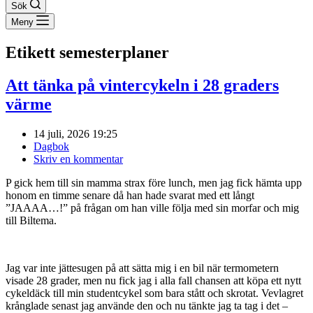
Sök
Meny
Etikett
semesterplaner
Att tänka på vintercykeln i 28 graders
värme
14 juli, 2026 19:25
Dagbok
Skriv en kommentar
P gick hem till sin mamma strax före lunch, men jag fick hämta upp
honom en timme senare då han hade svarat med ett långt
”JAAAA…!” på frågan om han ville följa med sin morfar och mig
till Biltema.
Jag var inte jättesugen på att sätta mig i en bil när termometern
visade 28 grader, men nu fick jag i alla fall chansen att köpa ett nytt
cykeldäck till min studentcykel som bara stått och skrotat. Vevlagret
krånglade senast jag använde den och nu tänkte jag ta tag i det –