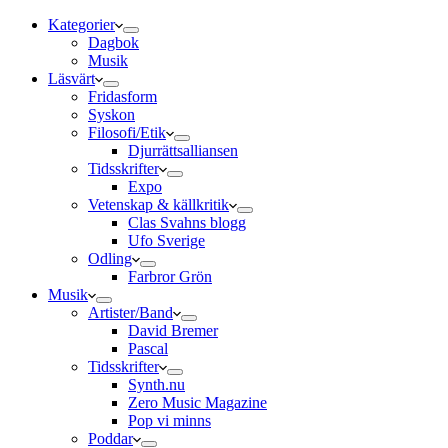
Kategorier
Dagbok
Musik
Läsvärt
Fridasform
Syskon
Filosofi/Etik
Djurrättsalliansen
Tidsskrifter
Expo
Vetenskap & källkritik
Clas Svahns blogg
Ufo Sverige
Odling
Farbror Grön
Musik
Artister/Band
David Bremer
Pascal
Tidsskrifter
Synth.nu
Zero Music Magazine
Pop vi minns
Poddar