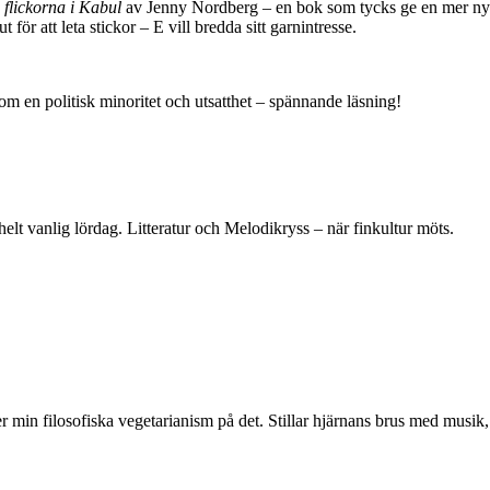
 flickorna i Kabul
av Jenny Nordberg – en bok som tycks ge en mer nyans
 för att leta stickor – E vill bredda sitt garnintresse.
m en politisk minoritet och utsatthet – spännande läsning!
t vanlig lördag. Litteratur och Melodikryss – när finkultur möts.
yller min filosofiska vegetarianism på det. Stillar hjärnans brus med mus