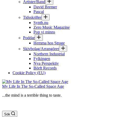
Artister/Band
David Bremer
Pascal
Tidsskrifter
Synth.nu
Zero Music Magazine
Pop vi minns
Poddar
Hemma hos Strage
Skivbolag/Arrangörer
Northern Industrial
Fylkingen
Nya Perspektiv
Börft Records
Cookie Policy (EU)
My Life In The So-Called Space Age
...the mind is a terrible thing to taste.
Sök