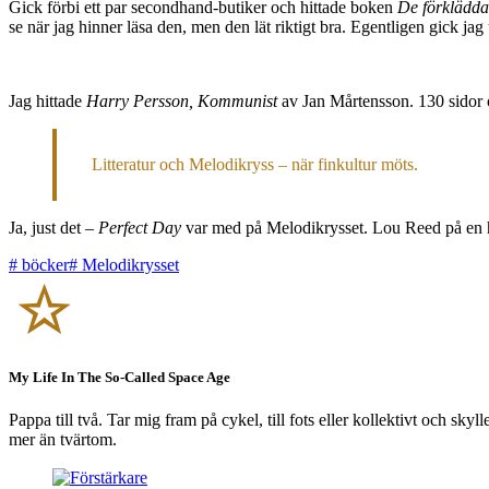
Gick förbi ett par secondhand-butiker och hittade boken
De förklädda
se när jag hinner läsa den, men den lät riktigt bra. Egentligen gick jag ut
Jag hittade
Harry Persson, Kommunist
av Jan Mårtensson. 130 sidor o
Litteratur och Melodikryss – när finkultur möts.
Ja, just det –
Perfect Day
var med på Melodikrysset. Lou Reed på en hel
#
böcker
#
Melodikrysset
My Life In The So-Called Space Age
Pappa till två. Tar mig fram på cykel, till fots eller kollektivt och sk
mer än tvärtom.