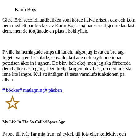
Karin Bojs
Gick förbi secondhandbutiken som körde halva priset i dag och kom
hem med ett par böcker av Karin Bojs. Jag har visserligen redan läst
dem, men de förtjänade en plats i bokhyllan.
P ville ha hemlagade strips till lunch, något jag lovat ett bra tag.
Inget avancerat: skalade, skivade, kokade och kryddade innan
potatisen åkte in i ugnen. De blev helt okej, men jag ska förbereda
dem bättre nästa gång. Den tredje korgen blev bäst, då den fick stå
inne lite längre. Kul att äntligen få testa varmluftsfunktionen på
allvar.
#
böcker
#
matlagning
#
påsken
My Life In The So-Called Space Age
Pappa till två. Tar mig fram på cykel, till fots eller kollektivt och