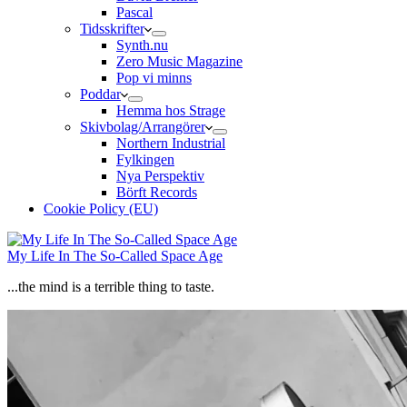
Pascal
Tidsskrifter
Synth.nu
Zero Music Magazine
Pop vi minns
Poddar
Hemma hos Strage
Skivbolag/Arrangörer
Northern Industrial
Fylkingen
Nya Perspektiv
Börft Records
Cookie Policy (EU)
My Life In The So-Called Space Age
...the mind is a terrible thing to taste.