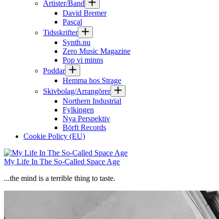
Artister/Band
David Bremer
Pascal
Tidsskrifter
Synth.nu
Zero Music Magazine
Pop vi minns
Poddar
Hemma hos Strage
Skivbolag/Arrangörer
Northern Industrial
Fylkingen
Nya Perspektiv
Börft Records
Cookie Policy (EU)
My Life In The So-Called Space Age
...the mind is a terrible thing to taste.