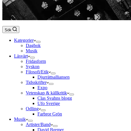
Sök
Kategorier
Dagbok
Musik
Läsvärt
Fridasform
Syskon
Filosofi/Etik
Djurrättsalliansen
Tidsskrifter
Expo
Vetenskap & källkritik
Clas Svahns blogg
Ufo Sverige
Odling
Farbror Grön
Musik
Artister/Band
David Bremer