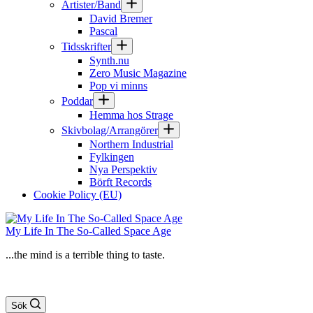
Artister/Band
David Bremer
Pascal
Tidsskrifter
Synth.nu
Zero Music Magazine
Pop vi minns
Poddar
Hemma hos Strage
Skivbolag/Arrangörer
Northern Industrial
Fylkingen
Nya Perspektiv
Börft Records
Cookie Policy (EU)
My Life In The So-Called Space Age
...the mind is a terrible thing to taste.
Sök