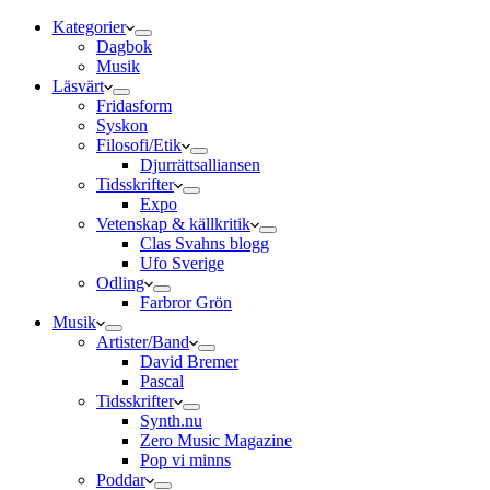
Kategorier
Dagbok
Musik
Läsvärt
Fridasform
Syskon
Filosofi/Etik
Djurrättsalliansen
Tidsskrifter
Expo
Vetenskap & källkritik
Clas Svahns blogg
Ufo Sverige
Odling
Farbror Grön
Musik
Artister/Band
David Bremer
Pascal
Tidsskrifter
Synth.nu
Zero Music Magazine
Pop vi minns
Poddar