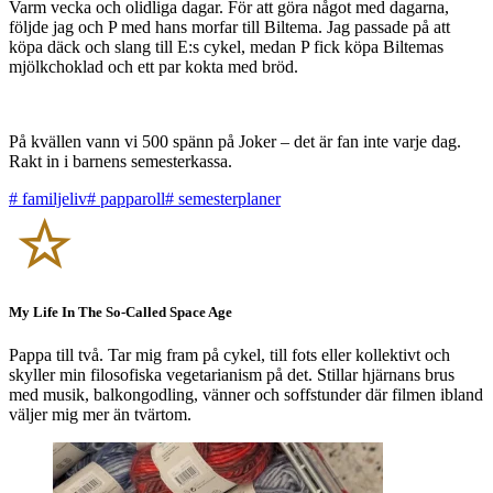
Varm vecka och olidliga dagar. För att göra något med dagarna,
följde jag och P med hans morfar till Biltema. Jag passade på att
köpa däck och slang till E:s cykel, medan P fick köpa Biltemas
mjölkchoklad och ett par kokta med bröd.
På kvällen vann vi 500 spänn på Joker – det är fan inte varje dag.
Rakt in i barnens semesterkassa.
#
familjeliv
#
papparoll
#
semesterplaner
My Life In The So-Called Space Age
Pappa till två. Tar mig fram på cykel, till fots eller kollektivt och
skyller min filosofiska vegetarianism på det. Stillar hjärnans brus
med musik, balkongodling, vänner och soffstunder där filmen ibland
väljer mig mer än tvärtom.