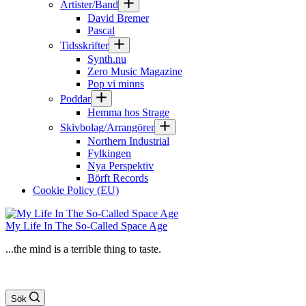
Artister/Band
David Bremer
Pascal
Tidsskrifter
Synth.nu
Zero Music Magazine
Pop vi minns
Poddar
Hemma hos Strage
Skivbolag/Arrangörer
Northern Industrial
Fylkingen
Nya Perspektiv
Börft Records
Cookie Policy (EU)
My Life In The So-Called Space Age
...the mind is a terrible thing to taste.
Sök