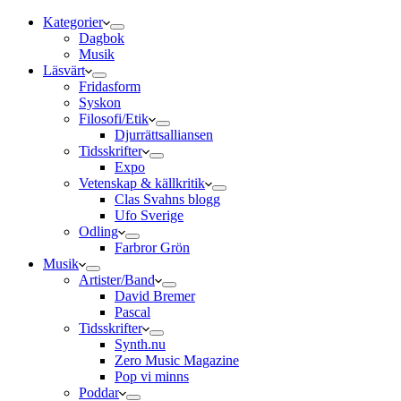
Kategorier
Dagbok
Musik
Läsvärt
Fridasform
Syskon
Filosofi/Etik
Djurrättsalliansen
Tidsskrifter
Expo
Vetenskap & källkritik
Clas Svahns blogg
Ufo Sverige
Odling
Farbror Grön
Musik
Artister/Band
David Bremer
Pascal
Tidsskrifter
Synth.nu
Zero Music Magazine
Pop vi minns
Poddar