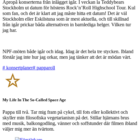
Apropå konserterna från inlägget igår. I veckan la Teddybears
Stockholm ut datum för höstens Rock’n’Roll Highschool Tour. Kul
som fan, och det är klart att jag måste hitta ett datum! Det är väl
Stockholm eller Eskilstuna som är mest aktuella, och till skillnad
från igår prickar båda alternativen in barnlediga helger. Vilken tur
jag har.
NPF-möten både igår och idag. Idag är det hela tre stycken. Ibland
förstår jag inte hur jag orkar, men jag tänker att det är mödan värt.
#
konsertplaner
#
papparoll
My Life In The So-Called Space Age
Pappa till två. Tar mig fram på cykel, till fots eller kollektivt och
skyller min filosofiska vegetarianism på det. Stillar hjärnans brus
med musik, balkongodling, vänner och soffstunder där filmen ibland
väljer mig mer än tvärtom.