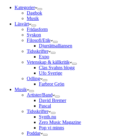
Kategorier
Dagbok
Musik
Läsvärt
Fridasform
Syskon
Filosofi/Etik
Djurrättsalliansen
Tidsskrifter
Expo
Vetenskap & källkritik
Clas Svahns blogg
Ufo Sverige
Odling
Farbror Grön
Musik
Artister/Band
David Bremer
Pascal
Tidsskrifter
Synth.nu
Zero Music Magazine
Pop vi minns
Poddar