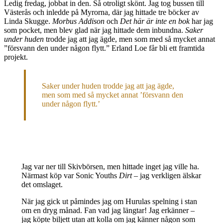
Ledig fredag, jobbat in den. Så otroligt skönt. Jag tog bussen till
Västerås och inledde på Myrorna, där jag hittade tre böcker av
Linda Skugge.
Morbus Addison
och
Det här är inte en bok
har jag
som pocket, men blev glad när jag hittade dem inbundna.
Saker
under huden
trodde jag att jag ägde, men som med så mycket annat
”försvann den under någon flytt.” Erland Loe får bli ett framtida
projekt.
Saker under huden trodde jag att jag ägde,
men som med så mycket annat ’försvann den
under någon flytt.’
Jag var ner till Skivbörsen, men hittade inget jag ville ha.
Närmast köp var Sonic Youths
Dirt
– jag verkligen älskar
det omslaget.
När jag gick ut påmindes jag om Hurulas spelning i stan
om en dryg månad. Fan vad jag längtar! Jag erkänner –
jag köpte biljett utan att kolla om jag känner någon som