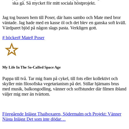
ska gå. Så mycket för mitt sociala höstprojekt.
Jag tog bussen hem till Poser, där hans sambo och Mate med bror
väntade. Jag hade med en kasse öl och det blev en ganska soft kväll.
Värdparet bjöd på någon slags pasta. Verkligen gott.
#
böcker
#
Mate
#
Poser
My Life In The So-Called Space Age
Pappa till två. Tar mig fram på cykel, till fots eller kollektivt och
skyller min filosofiska vegetarianism på det. Stillar hjärnans brus
med musik, balkongodling, vänner och soffstunder där filmen ibland
väljer mig mer än tvärtom.
Föregående
Inlägg
Thaiboxaren, Södermalm och Projekt: Vänner
Nästa
Inlägg
Det som inte dödar…