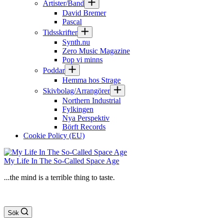
Artister/Band
David Bremer
Pascal
Tidsskrifter
Synth.nu
Zero Music Magazine
Pop vi minns
Poddar
Hemma hos Strage
Skivbolag/Arrangörer
Northern Industrial
Fylkingen
Nya Perspektiv
Börft Records
Cookie Policy (EU)
My Life In The So-Called Space Age
...the mind is a terrible thing to taste.
Sök