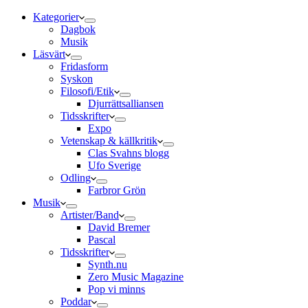
Kategorier
Dagbok
Musik
Läsvärt
Fridasform
Syskon
Filosofi/Etik
Djurrättsalliansen
Tidsskrifter
Expo
Vetenskap & källkritik
Clas Svahns blogg
Ufo Sverige
Odling
Farbror Grön
Musik
Artister/Band
David Bremer
Pascal
Tidsskrifter
Synth.nu
Zero Music Magazine
Pop vi minns
Poddar