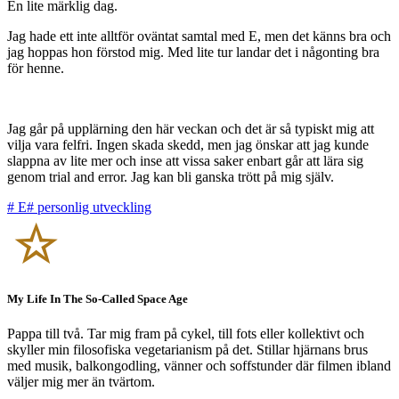
En lite märklig dag.
Jag hade ett inte alltför oväntat samtal med E, men det känns bra och
jag hoppas hon förstod mig. Med lite tur landar det i någonting bra
för henne.
Jag går på upplärning den här veckan och det är så typiskt mig att
vilja vara felfri. Ingen skada skedd, men jag önskar att jag kunde
slappna av lite mer och inse att vissa saker enbart går att lära sig
genom trial and error. Jag kan bli ganska trött på mig själv.
#
E
#
personlig utveckling
My Life In The So-Called Space Age
Pappa till två. Tar mig fram på cykel, till fots eller kollektivt och
skyller min filosofiska vegetarianism på det. Stillar hjärnans brus
med musik, balkongodling, vänner och soffstunder där filmen ibland
väljer mig mer än tvärtom.