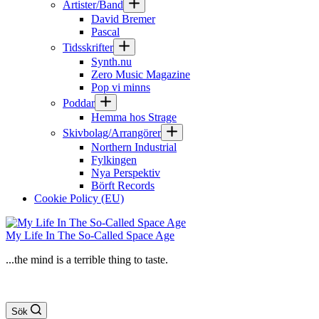
Artister/Band
David Bremer
Pascal
Tidsskrifter
Synth.nu
Zero Music Magazine
Pop vi minns
Poddar
Hemma hos Strage
Skivbolag/Arrangörer
Northern Industrial
Fylkingen
Nya Perspektiv
Börft Records
Cookie Policy (EU)
My Life In The So-Called Space Age
...the mind is a terrible thing to taste.
Sök